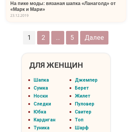
На пике моды: вязаная шапка «Ланаголд» от
«Марк и Мари»
23.12.2019
Пагинация
1
2
…
5
Далее
записей
ДЛЯ ЖЕНЩИН
Шапка
Джемпер
Сумка
Берет
Носки
Жилет
Следки
Пуловер
Юбка
Свитер
Кардиган
Топ
Туника
Шарф