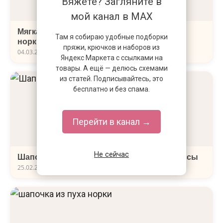
Вяжете? Загляните в
мой канал в MAX
Мягкая и стильная двойная шапка из пуха
Там я собираю удобные подборки
норки спицами
пряжи, крючков и наборов из
04.03.2021
Яндекс Маркета с ссылками на
товары. А ещё — делюсь схемами
из статей. Подписывайтесь, это
бесплатно и без спама.
Перейти в канал →
Не сейчас
Шапочка «Queen» для маленькой принцессы
25.02.2021