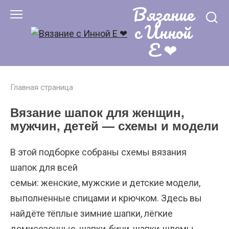
Вязание
Перейти
к
с Инной
контенту
Е ❤
Главная страница
Вязание шапок для женщин,
мужчин, детей — схемы и модели
В этой подборке собраны
схемы вязания
шапок
для всей
семьи:
женские
,
мужские
и
детские
модели,
выполненные
спицами
и
крючком
. Здесь вы
найдёте
тёплые зимние шапки
,
лёгкие
демисезонные
,
шапки-бини
,
шапки-шлемы
,